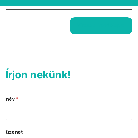
Vissza a kezdőlapra
Írjon nekünk!
név
*
üzenet